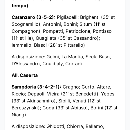
tempo)
Catanzaro (3-5-2):
Pigliacelli; Brighenti (35’ st
Scognamillo), Antonini, Bonini; Situm (11’ st
Compagnon), Pompetti, Petriccione, Pontisso
(11’ st Ilie), Quagliata (35’ st Cassandro);
Iemmello, Biasci (28’ st Pittarello)
A disposizione: Gelmi, La Mantia, Seck, Buso,
D’Alessandro, Coulibaly, Corradi
All. Caserta
Sampdoria (3-4-2-1):
Cragno; Curto, Altare,
Riccio; Depaoli, Vieira (21’ st Benedetti), Yepes
(33’ st Akinsanmiro), Sibilli, Venuti (12’ st
Bereszynski); Coda (33’ st Abiuso), Borini (12’ st
Niang)
A disposizione: Ghidotti, Chiorra, Bellemo,