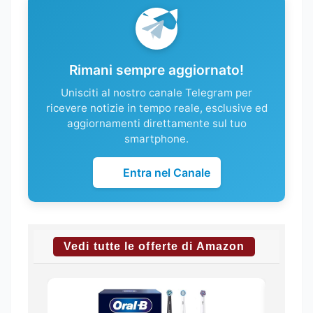
Rimani sempre aggiornato!
Unisciti al nostro canale Telegram per
ricevere notizie in tempo reale, esclusive ed
aggiornamenti direttamente sul tuo
smartphone.
Entra nel Canale