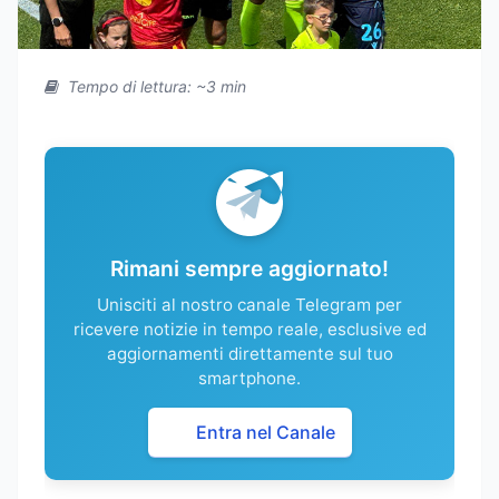
Tempo di lettura: ~3 min
Rimani sempre aggiornato!
Unisciti al nostro canale Telegram per
ricevere notizie in tempo reale, esclusive ed
aggiornamenti direttamente sul tuo
smartphone.
Entra nel Canale