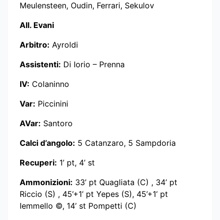
Meulensteen, Oudin, Ferrari, Sekulov
All. Evani
Arbitro:
Ayroldi
Assistenti:
Di Iorio – Prenna
IV:
Colaninno
Var:
Piccinini
AVar:
Santoro
Calci d’angolo:
5 Catanzaro, 5 Sampdoria
Recuperi:
1’ pt, 4’ st
Ammonizioni:
33’ pt Quagliata (C) , 34’ pt
Riccio (S) , 45’+1’ pt Yepes (S), 45’+1’ pt
Iemmello ©, 14’ st Pompetti (C)