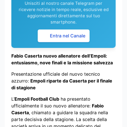
Unisciti al nostro canale Telegram per
ricevere notizie in tempo reale, esclusive ed
aggiornamenti direttamente sul tuo
smartphone.
Entra nel Canale
Fabio Caserta nuovo allenatore dell’Empoli:
entusiasmo, nove finali e la missione salvezza
Presentazione ufficiale del nuovo tecnico
azzurro:
Empoli riparte da Caserta per il finale
di stagione
L’
Empoli Football Club
ha presentato
ufficialmente il suo nuovo allenatore:
Fabio
Caserta
, chiamato a guidare la squadra nella
parte decisiva della stagione. La scelta della
società arriva in un momento delicato del