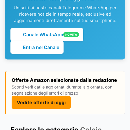
Unisciti ai nostri canali Telegram e WhatsApp per
ricevere notizie in tempo reale, esclusive ed
aggiornamenti direttamente sul tuo smartphone.
Canale WhatsApp
NOVITÀ
Entra nel Canale
Offerte Amazon selezionate dalla redazione
Sconti verificati e aggiornati durante la giornata, con
segnalazione degli errori di prezzo.
Vedi le offerte di oggi
Esplora la categoria
Calcio