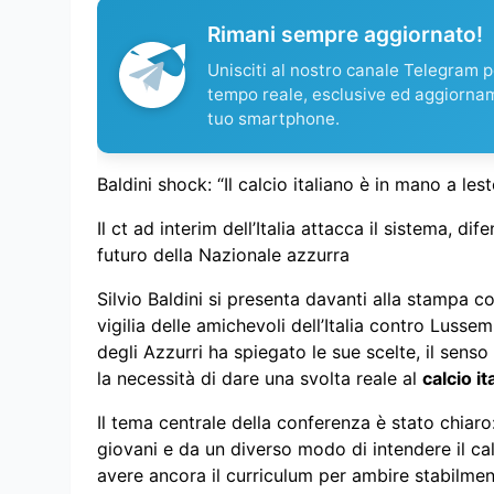
Rimani sempre aggiornato!
Unisciti al nostro canale Telegram pe
tempo reale, esclusive ed aggiorna
tuo smartphone.
Baldini shock: “Il calcio italiano è in mano a lest
Il ct ad interim dell’Italia attacca il sistema, di
futuro della Nazionale azzurra
Silvio Baldini si presenta davanti alla stampa con 
vigilia delle amichevoli dell’Italia contro Luss
degli Azzurri ha spiegato le sue scelte, il sen
la necessità di dare una svolta reale al
calcio it
Il tema centrale della conferenza è stato chiaro
giovani e da un diverso modo di intendere il ca
avere ancora il curriculum per ambire stabilmen