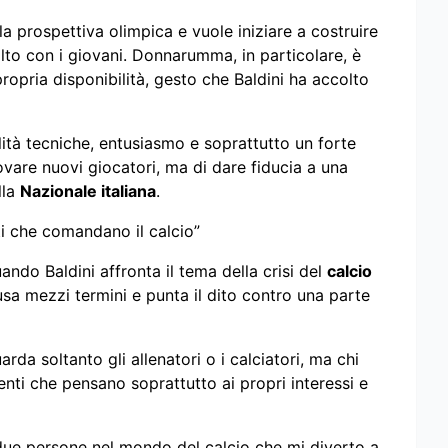
la prospettiva olimpica e vuole iniziare a costruire
olto con i giovani. Donnarumma, in particolare, è
propria disponibilità, gesto che Baldini ha accolto
ità tecniche, entusiasmo e soprattutto un forte
ovare nuovi giocatori, ma di dare fiducia a una
lla
Nazionale italiana
.
nti che comandano il calcio”
ando Baldini affronta il tema della crisi del
calcio
usa mezzi termini e punta il dito contro una parte
rda soltanto gli allenatori o i calciatori, ma chi
igenti che pensano soprattutto ai propri interessi e
o due persone nel mondo del calcio che mi diverto a