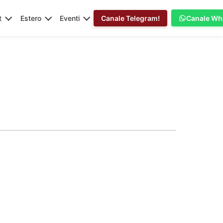
t
Estero
Eventi
Canale Telegram!
Canale Wh