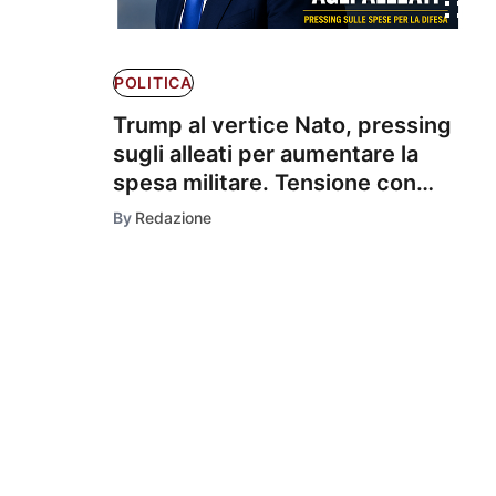
POLITICA
Trump al vertice Nato, pressing
sugli alleati per aumentare la
spesa militare. Tensione con
l'Italia alla vigilia del summit
By
Redazione