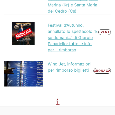
Marina (Kr) e Santa Maria
del Cedro (Cs)
Festival d’Autunno,
annullato lo spettacolo “E
EVENTI
se domani...” di Giorgio
Panariello: tutte le info
per il rimborso
Wind Jet, informazioni
per rimborso biglietti
CRONACA