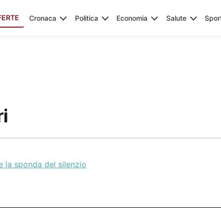
FERTE
Cronaca
Politica
Economia
Salute
Spor
ri
e la sponda del silenzio