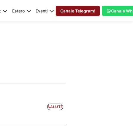
t
Estero
Eventi
Canale Telegram!
Canale Wh
SALUTE