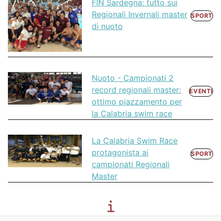
FIN Sardegna: tutto sui
Regionali Invernali master
SPORT
di nuoto
Nuoto - Campionati 2
record regionali master:
EVENTI
ottimo piazzamento per
la Calabria swim race
La Calabria Swim Race
protagonista ai
SPORT
campionati Regionali
Master