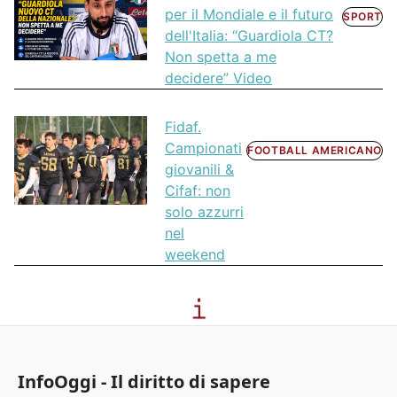
per il Mondiale e il futuro
SPORT
dell'Italia: “Guardiola CT?
Non spetta a me
decidere” Video
Fidaf.
Campionati
FOOTBALL AMERICANO
giovanili &
Cifaf: non
solo azzurri
nel
weekend
InfoOggi - Il diritto di sapere