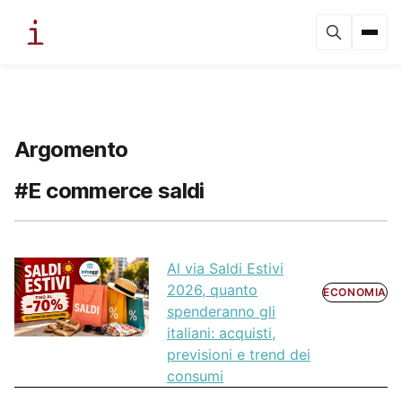
Argomento
#E commerce saldi
Al via Saldi Estivi
2026, quanto
ECONOMIA
spenderanno gli
italiani: acquisti,
previsioni e trend dei
consumi